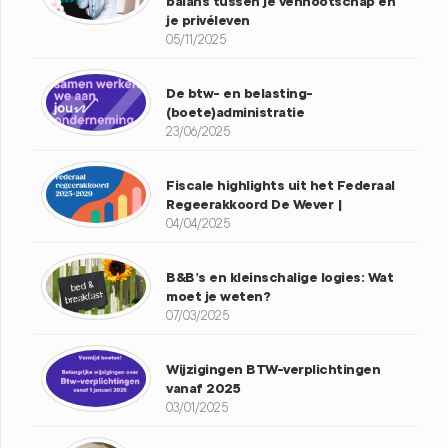
balans tussen je vennootschap en
je privéleven
05/11/2025
De btw- en belasting-
(boete)administratie
23/06/2025
Fiscale highlights uit het Federaal
Regeerakkoord De Wever |
04/04/2025
B&B’s en kleinschalige logies: Wat
moet je weten?
07/03/2025
Wijzigingen BTW-verplichtingen
vanaf 2025
03/01/2025