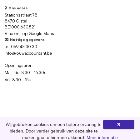
Ons adres
Stationsstraat 78
8470 Gistel
BE1000.630.521
Vind ons op Google Maps
Nuttige gegevens
tel:
059 43 30 30
info@jouwaccountant.be
Openingsuren:
Ma – do: 8.30 – 16.30u
Vrij: 8.30 – 15u
Wij gebruiken cookies om een betere ervaring te
✖
Cookie voorwaarden
-
Privacy voorwaarden
bieden. Door verder gebruik van deze site te
© 2026. Powered By
Libaro
.
maken gaat u hiermee akkoord.
Meer informatie