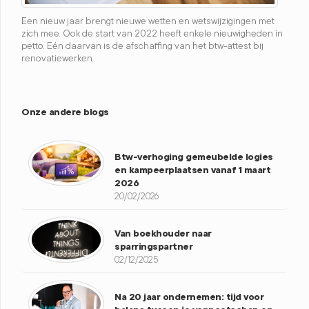
Een nieuw jaar brengt nieuwe wetten en wetswijzigingen met
zich mee. Ook de start van 2022 heeft enkele nieuwigheden in
petto. Eén daarvan is de afschaffing van het btw-attest bij
renovatiewerken.
Onze andere blogs
Btw-verhoging gemeubelde logies
en kampeerplaatsen vanaf 1 maart
2026
20/02/2026
Van boekhouder naar
sparringspartner
02/12/2025
Na 20 jaar ondernemen: tijd voor