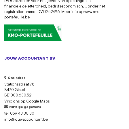
DV.A251755 én voor het geven van opleidingen in
financiële geletterdheid, bedrijfseconomisch, ... onder het
registratienummer DV.O252496. Meer info op
www.kmo-
portefeuille.be
.
JOUW ACCOUNTANT BV
Ons adres
Stationsstraat 78
8470 Gistel
BE1000.630.521
Vind ons op Google Maps
Nuttige gegevens
tel:
059 43 30 30
info@jouwaccountant.be